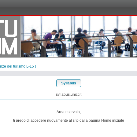
nze del turismo L-15 )
Syllabus
syllabus.unict.it
Area riservata,
ti prego di accedere nuovamente al sito dalla pagina Home iniziale